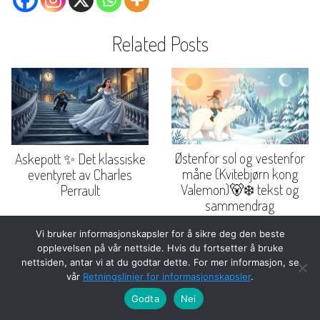
Related Posts
Østenfor sol og vestenfor
Askepott ✨ Det klassiske
måne (Kvitebjørn kong
eventyret av Charles
Valemon)🐻‍❄️ tekst og
Perrault
sammendrag
Vi bruker informasjonskapsler for å sikre deg den beste
opplevelsen på vår nettside. Hvis du fortsetter å bruke
nettsiden, antar vi at du godtar dette. For mer informasjon, se
vår
Retningslinjer for informasjonskapsler
.
Godta
Nei