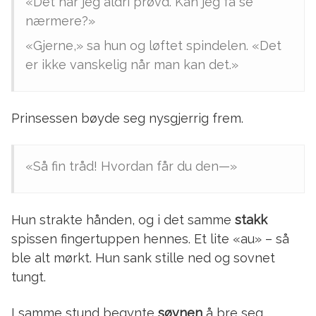
«Det har jeg aldri prøvd. Kan jeg få se
nærmere?»
«Gjerne,» sa hun og løftet spindelen. «Det
er ikke vanskelig når man kan det.»
Prinsessen bøyde seg nysgjerrig frem.
«Så fin tråd! Hvordan får du den—»
Hun strakte hånden, og i det samme
stakk
spissen fingertuppen hennes. Et lite «au» – så
ble alt mørkt. Hun sank stille ned og sovnet
tungt.
I samme stund begynte
søvnen
å bre seg