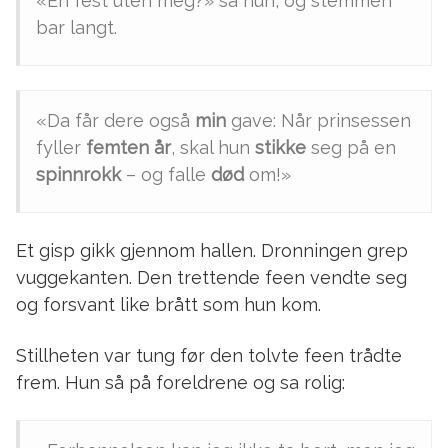
«En fest uten meg?» sa hun, og stemmen
bar langt.
«Da får dere også
min
gave: Når prinsessen
fyller
femten år
, skal hun
stikke
seg på en
spinnrokk
– og falle
død
om!»
Et gisp gikk gjennom hallen. Dronningen grep
vuggekanten. Den trettende feen vendte seg
og forsvant like brått som hun kom.
Stillheten var tung før den tolvte feen trådte
frem. Hun så på foreldrene og sa rolig: