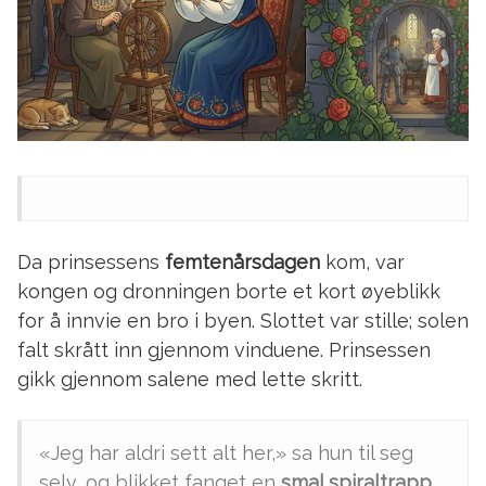
Da prinsessens
femtenårsdagen
kom, var
kongen og dronningen borte et kort øyeblikk
for å innvie en bro i byen. Slottet var stille; solen
falt skrått inn gjennom vinduene. Prinsessen
gikk gjennom salene med lette skritt.
«Jeg har aldri sett alt her,» sa hun til seg
selv, og blikket fanget en
smal spiraltrapp