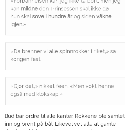
«Forbannelsen kan jeg ikke ta bort, men jeg
kan
mildne
den. Prinsessen skal ikke dø –
hun skal
sove
i
hundre år
og siden
våkne
igjen.»
«Da brenner vi alle spinnrokker i riket,» sa
kongen fast.
«Gjør det,» nikket feen. «Men vokt henne
også med klokskap.»
Bud bar ordre til alle kanter. Rokkene ble samlet
inn og brent på bål. Likevel vet alle at gamle