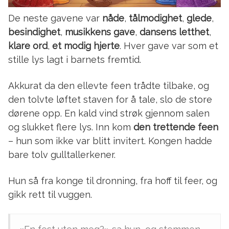
De neste gavene var
nåde
,
tålmodighet
,
glede
,
besindighet
,
musikkens gave
,
dansens letthet
,
klare ord
,
et modig hjerte
. Hver gave var som et
stille lys lagt i barnets fremtid.
Akkurat da den ellevte feen trådte tilbake, og
den tolvte løftet staven for å tale, slo de store
dørene opp. En kald vind strøk gjennom salen
og slukket flere lys. Inn kom
den trettende feen
– hun som ikke var blitt invitert. Kongen hadde
bare tolv gulltallerkener.
Hun så fra konge til dronning, fra hoff til feer, og
gikk rett til vuggen.