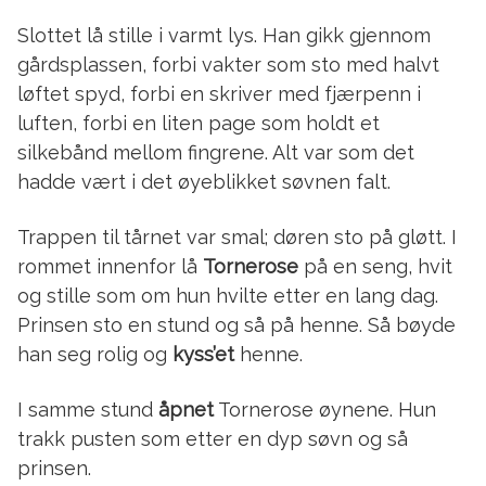
Slottet lå stille i varmt lys. Han gikk gjennom
gårdsplassen, forbi vakter som sto med halvt
løftet spyd, forbi en skriver med fjærpenn i
luften, forbi en liten page som holdt et
silkebånd mellom fingrene. Alt var som det
hadde vært i det øyeblikket søvnen falt.
Trappen til tårnet var smal; døren sto på gløtt. I
rommet innenfor lå
Tornerose
på en seng, hvit
og stille som om hun hvilte etter en lang dag.
Prinsen sto en stund og så på henne. Så bøyde
han seg rolig og
kyss’et
henne.
I samme stund
åpnet
Tornerose øynene. Hun
trakk pusten som etter en dyp søvn og så
prinsen.