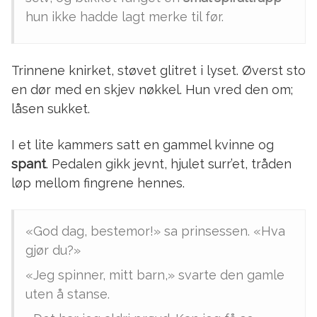
hun ikke hadde lagt merke til før.
Trinnene knirket, støvet glitret i lyset. Øverst sto
en dør med en skjev nøkkel. Hun vred den om;
låsen sukket.
I et lite kammers satt en gammel kvinne og
spant
. Pedalen gikk jevnt, hjulet surr’et, tråden
løp mellom fingrene hennes.
«God dag, bestemor!» sa prinsessen. «Hva
gjør du?»
«Jeg spinner, mitt barn,» svarte den gamle
uten å stanse.