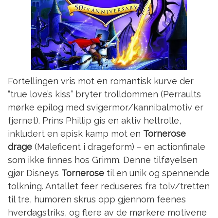
Fortellingen vris mot en romantisk kurve der
“true love’s kiss” bryter trolldommen (Perraults
mørke epilog med svigermor/kannibalmotiv er
fjernet). Prins Phillip gis en aktiv heltrolle,
inkludert en episk kamp mot en
Tornerose
drage
(Maleficent i drageform) – en actionfinale
som ikke finnes hos Grimm. Denne tilføyelsen
gjør Disneys
Tornerose
til en unik og spennende
tolkning. Antallet feer reduseres fra tolv/tretten
til tre, humoren skrus opp gjennom feenes
hverdagstriks, og flere av de mørkere motivene