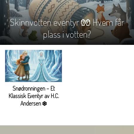
Skinnvotten eventyr 🧤 Hvem får
plass i votten?
Snødronningen – Et
Klassisk Eventyr av H.C.
Andersen ❄️