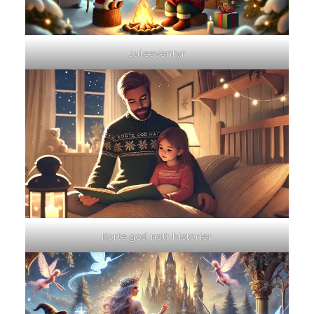
Juleeventyr
Korte god natt historier