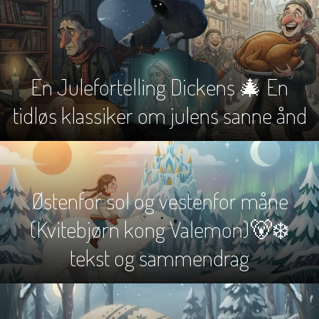
En Julefortelling Dickens 🎄 En
tidløs klassiker om julens sanne ånd
Østenfor sol og vestenfor måne
(Kvitebjørn kong Valemon)🐻‍❄️
tekst og sammendrag