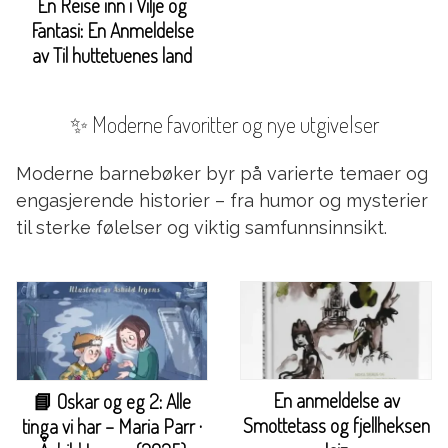
En Reise inn i Vilje og
Fantasi: En Anmeldelse
av Til huttetuenes land
✨ Moderne favoritter og nye utgivelser
Moderne barnebøker byr på varierte temaer og
engasjerende historier – fra humor og mysterier
til sterke følelser og viktig samfunnsinnsikt.
En anmeldelse av
📘 Oskar og eg 2: Alle
Smottetass og fjellheksen
tinga vi har – Maria Parr ·