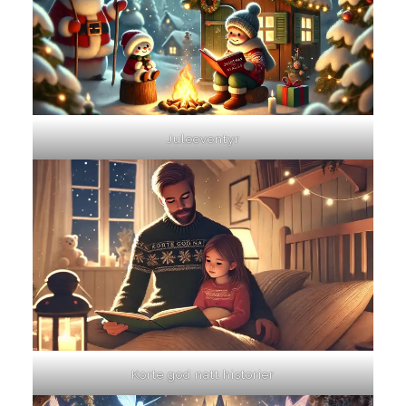
Juleeventyr
Korte god natt historier