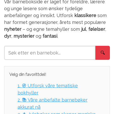
Vår barnebokside er laget for foreldre, lærere
og unge lesere som ønsker tydelige
anbefalinger og innsikt. Utforsk
klassikere
som
har formet generasjoner, årets mest populære
nyheter
– og egne temahyller som
jul
,
følelser
,
dyr
,
mysterier
og
fantasi
.
Søk
🔍
etter
bok:
Velg din favorittdel!
1.
🧭 Utforsk våre tematiske
bokhyller
2.
📚 Våre anbefalte barnebøker
akkurat nå