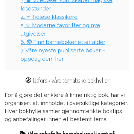
3.
🎄 Julebøker som skaper magiske
lesestunder
4.
⭐ Tidløse klassikere
5.
✨ Moderne favoritter og nye
utgivelser
6.
🧒 Finn barnebøker etter alder
7.
Våre nyeste publiserte bøker –
oppdag dem her
🧭 Utforsk våre tematiske bokhyller
For å gjøre det enklere å finne riktig bok, har vi
organisert alt innholdet i oversiktlige kategorier.
Hver bokhylle samler gjennomtenkte boktips
og anbefalinger innen et bestemt tema.