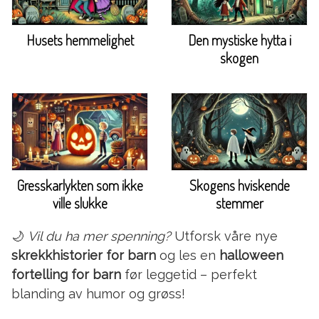
Husets hemmelighet
Den mystiske hytta i
skogen
Gresskarlykten som ikke
Skogens hviskende
ville slukke
stemmer
🌙
Vil du ha mer spenning?
Utforsk våre nye
skrekkhistorier for barn
og les en
halloween
fortelling for barn
før leggetid – perfekt
blanding av humor og grøss!