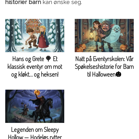
historier barn
kan ønske seg.
Hans og Grete 🍭 Et
Natt på Eventyrskolen: Vår
klassisk eventyr om mot
Spøkelseshistorie for Barn
og kløkt… og heksen!
til Halloween🎃
Legenden om Sleepy
Hollow — Hodeløs rytter