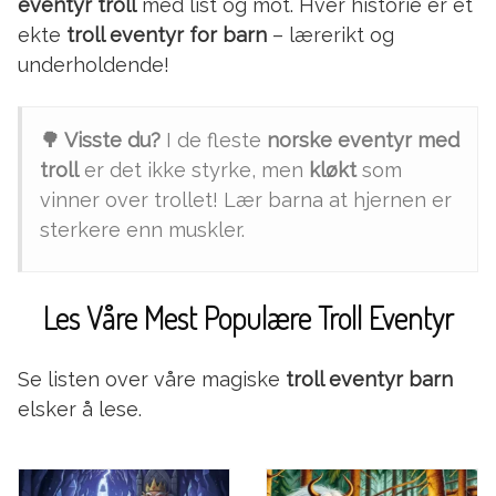
eventyr troll
med list og mot. Hver historie er et
ekte
troll eventyr for barn
– lærerikt og
underholdende!
🌳 Visste du?
I de fleste
norske eventyr med
troll
er det ikke styrke, men
kløkt
som
vinner over trollet! Lær barna at hjernen er
sterkere enn muskler.
Les Våre Mest Populære Troll Eventyr
Se listen over våre magiske
troll eventyr barn
elsker å lese.