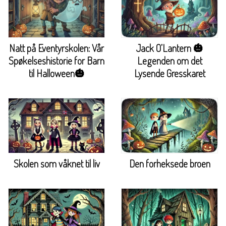
Natt på Eventyrskolen: Vår
Jack O’Lantern 🎃
Spøkelseshistorie for Barn
Legenden om det
til Halloween🎃
Lysende Gresskaret
Skolen som våknet til liv
Den forheksede broen