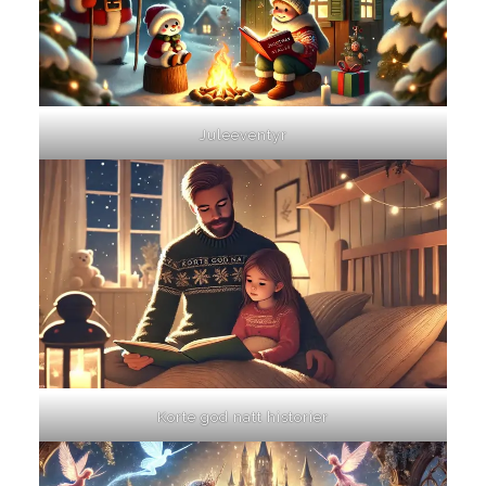
Juleeventyr
Korte god natt historier