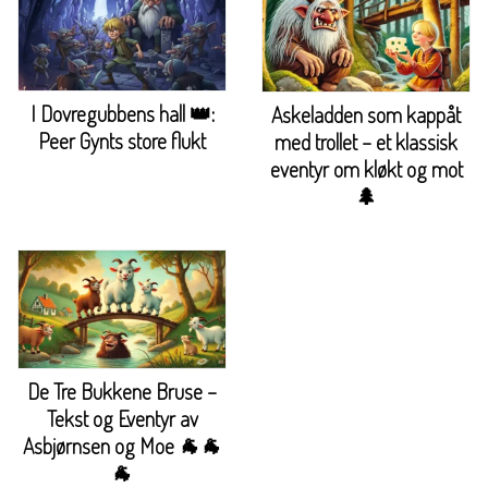
I Dovregubbens hall 👑:
Askeladden som kappåt
Peer Gynts store flukt
med trollet – et klassisk
eventyr om kløkt og mot
🌲
De Tre Bukkene Bruse –
Tekst og Eventyr av
Asbjørnsen og Moe 🐐🐐
🐐