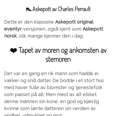
👠
Askepott av Charles Perrault
Dette er den klassiske
Askepott original
eventyr
-versjonen, også kjent som
Askepott
norsk
, slik mange kjenner den i dag.
❤️ Tapet av moren og ankomsten av
stemoren
Det var en gang en rik mann som hadde ei
vakker og snill datter. De bodde i et stort hus
med haver fulle av blomster og tjenestefolk
som passet på alt. Men mest av alt elsket
denne mannen sin kone, en god og kjærlig
kvinne som lærte datteren sin verdien av
godhet, ydmykhet og mot.