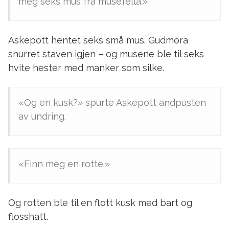
meg seks mus fra musefella.»
Askepott hentet seks små mus. Gudmora
snurret staven igjen – og musene ble til seks
hvite hester med manker som silke.
«Og en kusk?» spurte Askepott andpusten
av undring.
«Finn meg en rotte.»
Og rotten ble til en flott kusk med bart og
flosshatt.