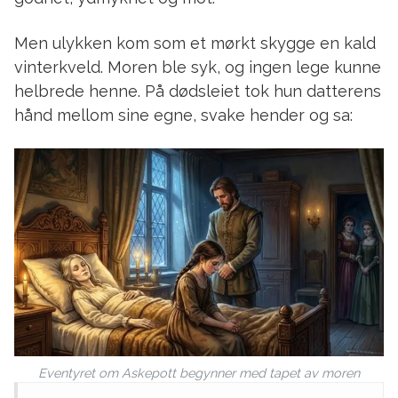
Men ulykken kom som et mørkt skygge en kald
vinterkveld. Moren ble syk, og ingen lege kunne
helbrede henne. På dødsleiet tok hun datterens
hånd mellom sine egne, svake hender og sa:
Eventyret om Askepott begynner med tapet av moren