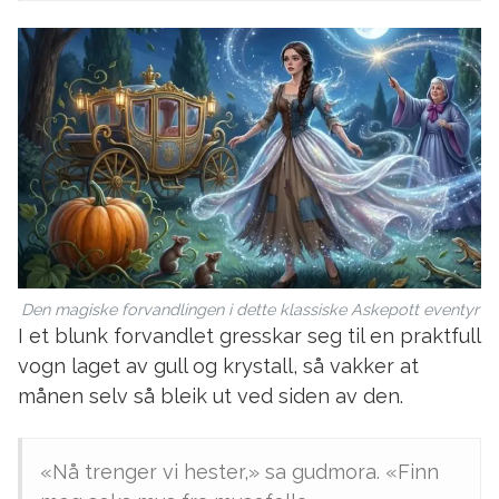
Den magiske forvandlingen i dette klassiske Askepott eventyr
I et blunk forvandlet gresskar seg til en praktfull
vogn laget av gull og krystall, så vakker at
månen selv så bleik ut ved siden av den.
«Nå trenger vi hester,» sa gudmora. «Finn