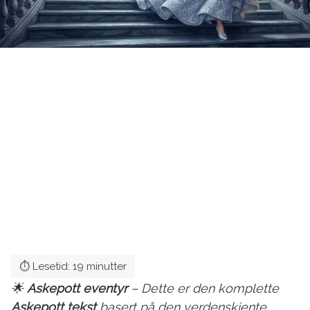
🌟
Askepott eventyr
– Dette er den komplette
Askepott tekst
basert på den verdenskjente