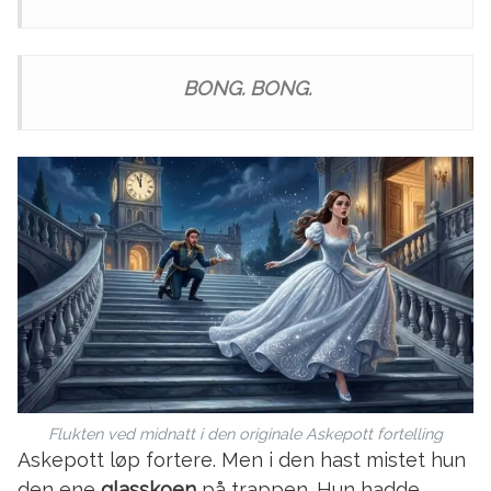
BONG. BONG.
Flukten ved midnatt i den originale Askepott fortelling
Askepott løp fortere. Men i den hast mistet hun
den ene
glasskoen
på trappen. Hun hadde