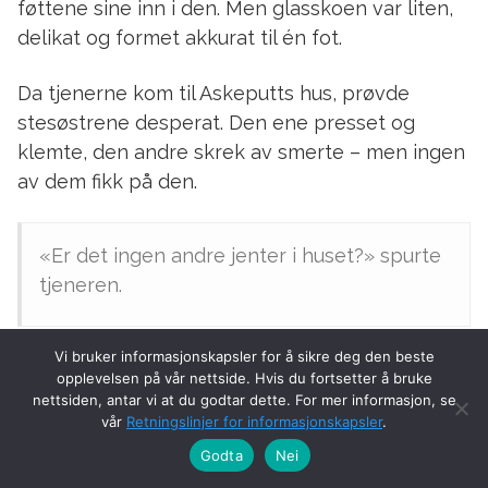
føttene sine inn i den. Men glasskoen var liten,
delikat og formet akkurat til én fot.
Da tjenerne kom til Askeputts hus, prøvde
stesøstrene desperat. Den ene presset og
klemte, den andre skrek av smerte – men ingen
av dem fikk på den.
«Er det ingen andre jenter i huset?» spurte
tjeneren.
Vi bruker informasjonskapsler for å sikre deg den beste
opplevelsen på vår nettside. Hvis du fortsetter å bruke
«Nei,» sa stemoren raskt. «Ingen andre.»
nettsiden, antar vi at du godtar dette. For mer informasjon, se
vår
Retningslinjer for informasjonskapsler
.
Godta
Nei
Men da hørtes en stemme fra kjøkkenet: