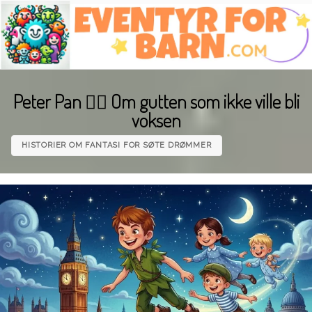
Skip
to
content
Peter Pan 🧚‍♂️ Om gutten som ikke ville bli
voksen
HISTORIER OM FANTASI FOR SØTE DRØMMER