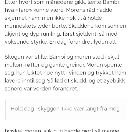
Etter hvert som månedene gikk, lærte Bambi
hva «fare» kunne være. Morens råd hadde
skjermet ham, men ikke nok til å holde
menneskets lyder borte. Skuddene kom som en
ukjent og dyp rumling, først sjeldent, så med
voksende styrke. En dag forandret lyden alt.
Skogen var stille. Bambi og moren stod i skjul
mellom røtter og gamle greiner. Moren spente
seg; hun luktet noe nytt i vinden og trykket ham
lavere inntil seg. Så lød et skudd, og et øyeblikk
senere var verden forandret.
Hold deg i skyggen. Ikke vær langt fra meg.
hvisket moren, slik hun hadde gjort så mange