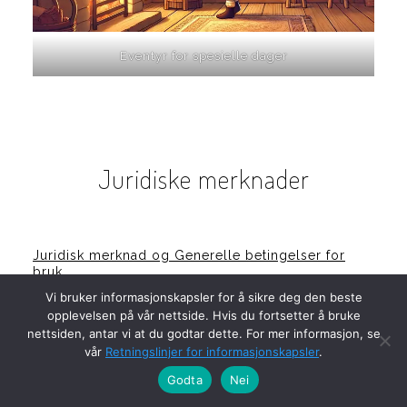
Eventyr for spesielle dager
Juridiske merknader
Juridisk merknad og Generelle betingelser for
bruk
Vi bruker informasjonskapsler for å sikre deg den beste
Personvernerklæring
opplevelsen på vår nettside. Hvis du fortsetter å bruke
Retningslinjer for informasjonskapsler
nettsiden, antar vi at du godtar dette. For mer informasjon, se
vår
Retningslinjer for informasjonskapsler
.
Godta
Nei