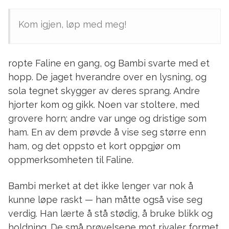
Kom igjen, løp med meg!
ropte Faline en gang, og Bambi svarte med et
hopp. De jaget hverandre over en lysning, og
sola tegnet skygger av deres sprang. Andre
hjorter kom og gikk. Noen var stoltere, med
grovere horn; andre var unge og dristige som
ham. En av dem prøvde å vise seg større enn
ham, og det oppsto et kort oppgjør om
oppmerksomheten til Faline.
Bambi merket at det ikke lenger var nok å
kunne løpe raskt — han måtte også vise seg
verdig. Han lærte å stå stødig, å bruke blikk og
holdning. De små prøvelsene mot rivaler formet