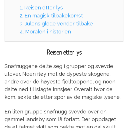
1.
Reisen etter lys
2.
En magisk tilbakekomst
3.
Julens glede vender tilbake
4.
Moralen i historien
Reisen etter lys
Snøfnuggene delte seg i grupper og svevde
utover. Noen fløy mot de dypeste skogene,
andre over de høyeste fjelltoppene, og noen
dalte ned til islagte innsjøer. Overalt hvor de
kom, søkte de etter spor av de magiske lysene.
En liten gruppe snøfnugg svevde over en
gammel landsby som lå forlatt. Der oppdaget
de et falmet skilt som pekte mot en dal skjult