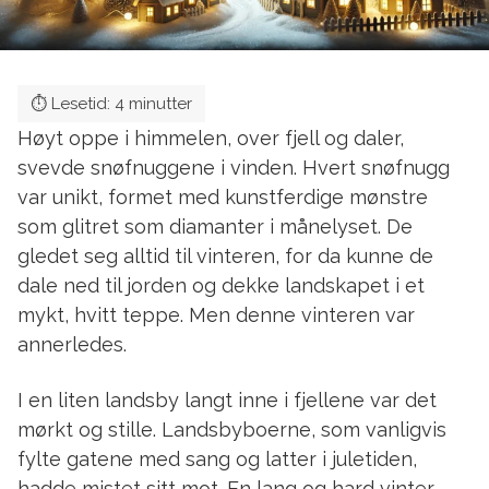
Høyt oppe i himmelen, over fjell og daler,
svevde snøfnuggene i vinden. Hvert snøfnugg
var unikt, formet med kunstferdige mønstre
som glitret som diamanter i månelyset. De
gledet seg alltid til vinteren, for da kunne de
dale ned til jorden og dekke landskapet i et
mykt, hvitt teppe. Men denne vinteren var
annerledes.
I en liten landsby langt inne i fjellene var det
mørkt og stille. Landsbyboerne, som vanligvis
fylte gatene med sang og latter i juletiden,
hadde mistet sitt mot. En lang og hard vinter