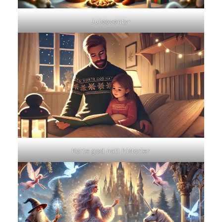
Juleeventyr
Korte god natt historier