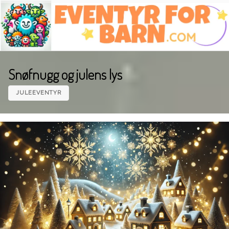
Skip
to
content
Snøfnugg og julens lys
JULEEVENTYR