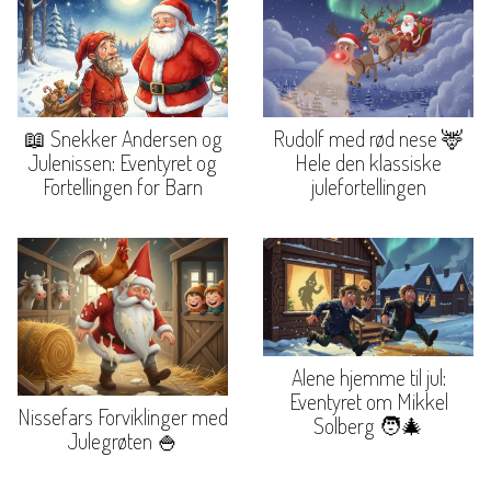
📖 Snekker Andersen og
Rudolf med rød nese 🦌
Julenissen: Eventyret og
Hele den klassiske
Fortellingen for Barn
julefortellingen
Alene hjemme til jul:
Eventyret om Mikkel
Nissefars Forviklinger med
Solberg 🧑‍🎄
Julegrøten 🍚