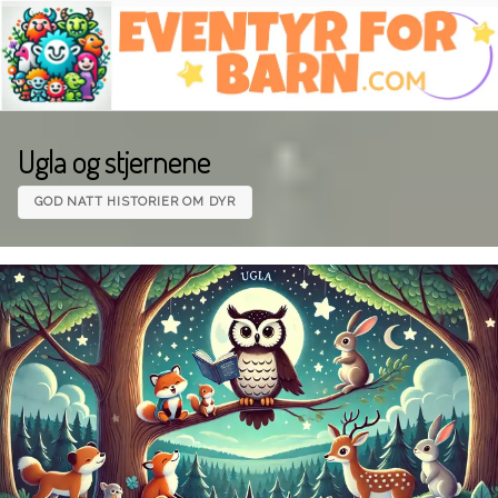
Skip
to
content
Ugla og stjernene
GOD NATT HISTORIER OM DYR