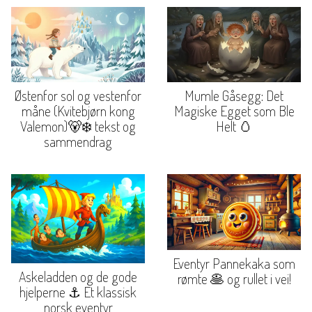
Østenfor sol og vestenfor
Mumle Gåsegg: Det
måne (Kvitebjørn kong
Magiske Egget som Ble
Valemon)🐻‍❄️ tekst og
Helt 🥚
sammendrag
Eventyr Pannekaka som
Askeladden og de gode
rømte 🥞 og rullet i vei!
hjelperne ⚓ Et klassisk
norsk eventyr