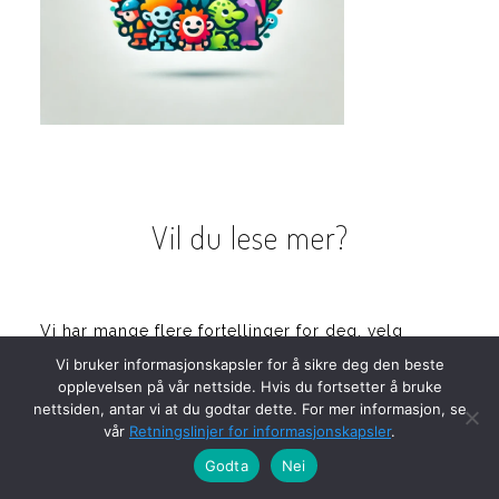
Vil du lese mer?
Vi har mange flere fortellinger for deg, velg
temaet du liker best:
Vi bruker informasjonskapsler for å sikre deg den beste
opplevelsen på vår nettside. Hvis du fortsetter å bruke
nettsiden, antar vi at du godtar dette. For mer informasjon, se
vår
Retningslinjer for informasjonskapsler
.
Forslag? Kontakt oss:
Godta
Nei