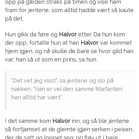
opp på gården straks på timen og vise ham
fram for jentene, som alltid hadde vært så kaute
på det.
Hun gikk da føre og
Halvor
etter. Da hun kom
der opp, fortalte hun at han
Halvor
var kommet
hjem igjen, og nå skulle de bare se hvor gild han
var; han så ut som en prins, sa hun.
“Det vet jeg visst”, sa jentene og slo på
nakken, “han er vel den samme fillefanten
han alltid har vært.”
I det samme kom
Halvor
inn, og så ble jentene
så forfjamset at de glemte igjen serken i peisen,
der de satt og loppet seg, og fløy ut i bare