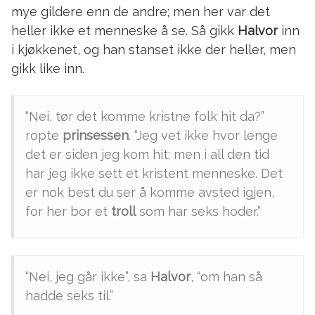
mye gildere enn de andre; men her var det
heller ikke et menneske å se. Så gikk
Halvor
inn
i kjøkkenet, og han stanset ikke der heller, men
gikk like inn.
“Nei, tør det komme kristne folk hit da?”
ropte
prinsessen
. “Jeg vet ikke hvor lenge
det er siden jeg kom hit; men i all den tid
har jeg ikke sett et kristent menneske. Det
er nok best du ser å komme avsted igjen,
for her bor et
troll
som har seks hoder.”
“Nei, jeg går ikke”, sa
Halvor
, “om han så
hadde seks til.”