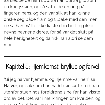
Så kledde de ham opp, så han ble så gild som
en kongssønn, og så satte de en ring på
fingeren hans, og den var slik at han kunne
ønske seg både fram og tilbake med den; men
de sa han måtte ikke kaste den bort, og ikke
nevne navnene deres, for så var det slutt på
hele herligheten; og da fikk han aldri se dem
mer.
Kapittel 5: Hjemkomst, bryllup og farvel
“Gi jeg nå var hjemme, og hjemme var her!” sa
Halvor
, og slik som han hadde ønsket, stod han
utenfor stuen hos foreldrene sine før han visste
ord av det. Det var i mørkningen om kvelden, og
da de så det kom inn en slik gild, staselig