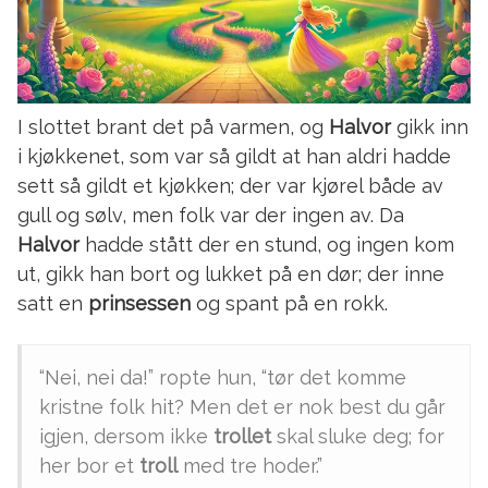
I slottet brant det på varmen, og
Halvor
gikk inn
i kjøkkenet, som var så gildt at han aldri hadde
sett så gildt et kjøkken; der var kjørel både av
gull og sølv, men folk var der ingen av. Da
Halvor
hadde stått der en stund, og ingen kom
ut, gikk han bort og lukket på en dør; der inne
satt en
prinsessen
og spant på en rokk.
“Nei, nei da!” ropte hun, “tør det komme
kristne folk hit? Men det er nok best du går
igjen, dersom ikke
trollet
skal sluke deg; for
her bor et
troll
med tre hoder.”