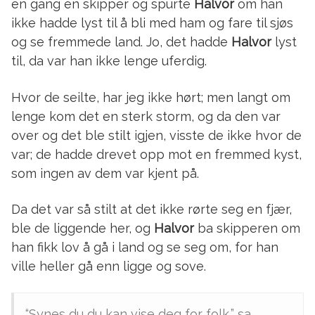
en gang en skipper og spurte
Halvor
om han
ikke hadde lyst til å bli med ham og fare til sjøs
og se fremmede land. Jo, det hadde
Halvor
lyst
til, da var han ikke lenge uferdig.
Hvor de seilte, har jeg ikke hørt; men langt om
lenge kom det en sterk storm, og da den var
over og det ble stilt igjen, visste de ikke hvor de
var; de hadde drevet opp mot en fremmed kyst,
som ingen av dem var kjent på.
Da det var så stilt at det ikke rørte seg en fjær,
ble de liggende her, og
Halvor
ba skipperen om
han fikk lov å gå i land og se seg om, for han
ville heller gå enn ligge og sove.
“Synes du du kan vise deg for folk,” sa