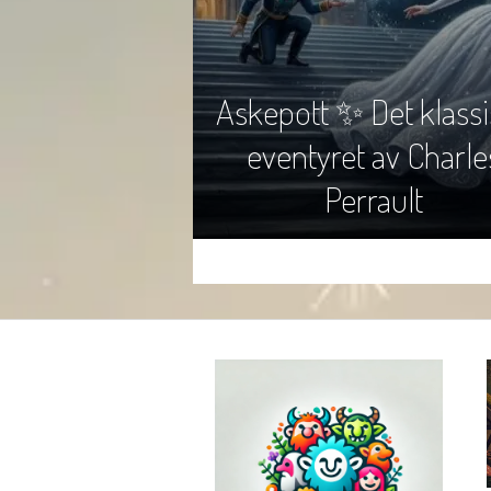
Askepott ✨ Det klass
eventyret av Charle
Perrault