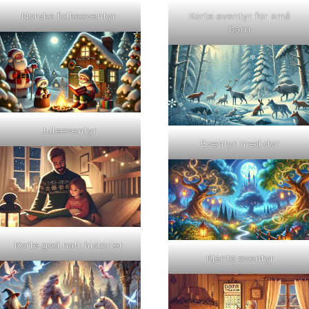
Norske folkeeventyr
Korte eventyr for små
barn
Juleeventyr
Eventyr med dyr
Korte god natt historier
Kjente eventyr