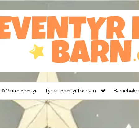
❄️ Vintereventyr
Typer eventyr for barn
Barnebøker