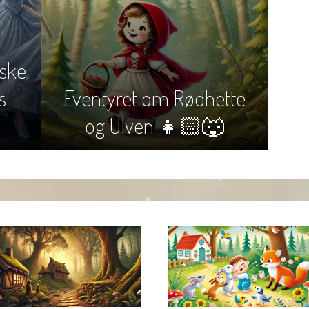
iske
s
Eventyret om Rødhette
og Ulven 👧🏻🐺