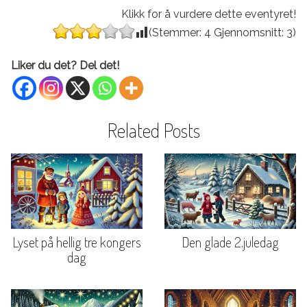
Klikk for å vurdere dette eventyret!
(Stemmer:
4
Gjennomsnitt:
3
)
Liker du det? Del det!
Related Posts
Lyset på hellig tre kongers
Den glade 2.juledag
dag