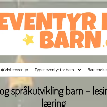
❄️ Vintereventyr
Typer eventyr for barn
Barnebøker
g språkutvikling barn – les
læring