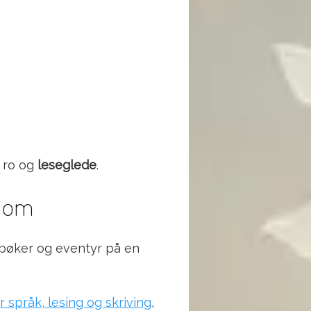
e ro og
leseglede
.
ndom
 bøker og eventyr på en
 språk, lesing og skriving
,