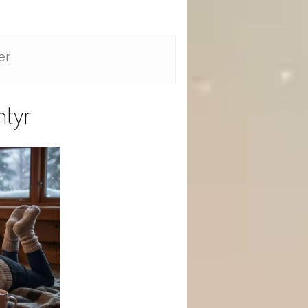
r.
ntyr