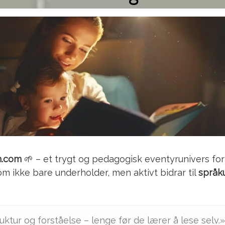
n.com
🌱 – et trygt og pedagogisk eventyrunivers for
m ikke bare underholder, men aktivt bidrar til
språku
uktur og forståelse – lenge før de lærer å lese selv.»