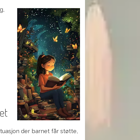
g,
et
tuasjon der barnet får støtte,