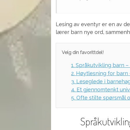
Lesing av eventyr er en av d
lærer barn nye ord, sammenhen
Velg din favorittdel!
1.
Språkutvikling barn – 
2.
Høytlesning for barn 
3.
Leseglede i barnehag
4.
Et gjennomtenkt uni
5.
Ofte stilte spørsmål 
Språkutvikling