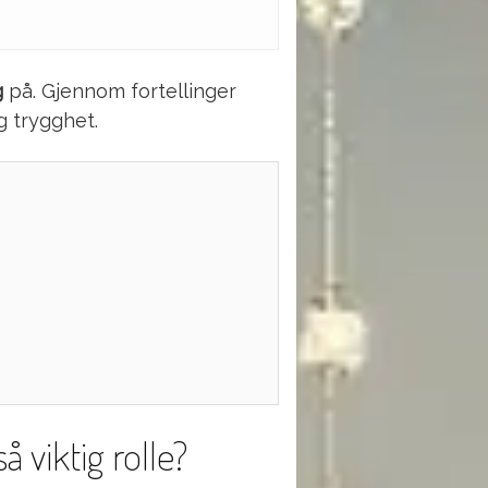
g
på. Gjennom fortellinger
g trygghet.
å viktig rolle?