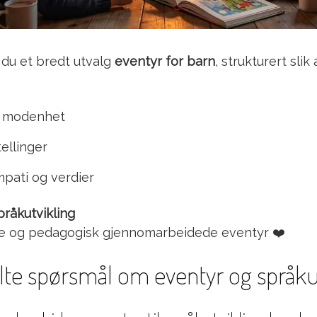
 du et bredt utvalg
eventyr for barn
, strukturert slik
og modenhet
ellinger
mpati og verdier
pråkutvikling
e og pedagogisk gjennomarbeidede eventyr ❤️
ilte spørsmål om eventyr og språku