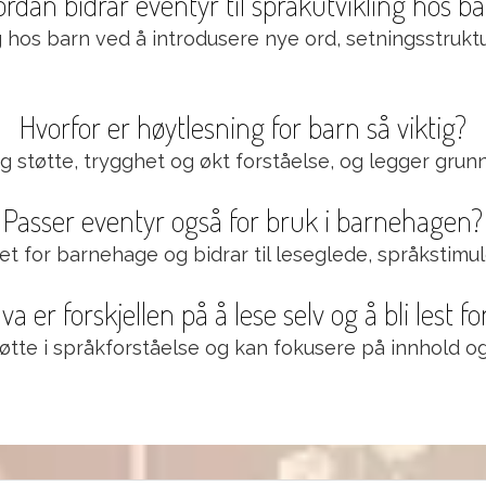
rdan bidrar eventyr til språkutvikling hos b
g hos barn ved å introdusere nye ord, setningsstrukt
Hvorfor er høytlesning for barn så viktig?
g støtte, trygghet og økt forståelse, og legger grunn
Passer eventyr også for bruk i barnehagen?
t for barnehage og bidrar til leseglede, språkstimule
va er forskjellen på å lese selv og å bli lest fo
 støtte i språkforståelse og kan fokusere på innhold