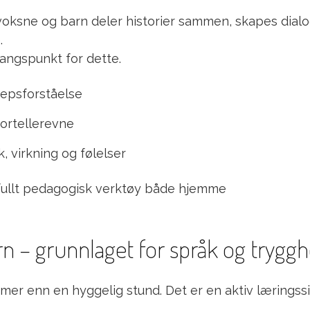
r voksne og barn deler historier sammen, skapes dialo
.
gangspunkt for dette.
repsforståelse
fortellerevne
, virkning og følelser
difullt pedagogisk verktøy både hjemme
rn – grunnlaget for språk og tryggh
mer enn en hyggelig stund. Det er en aktiv læringssi