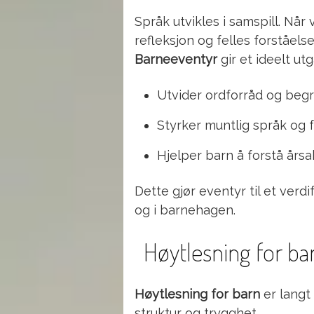
Språk utvikles i samspill. Nå
refleksjon og felles forståelse
Barneeventyr
gir et ideelt ut
Utvider ordforråd og beg
Styrker muntlig språk og 
Hjelper barn å forstå årsak
Dette gjør eventyr til et ver
og i barnehagen.
Høytlesning for ba
Høytlesning for barn
er langt 
struktur og trygghet.