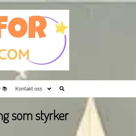
 📚
Kontakt oss
ing som styrker