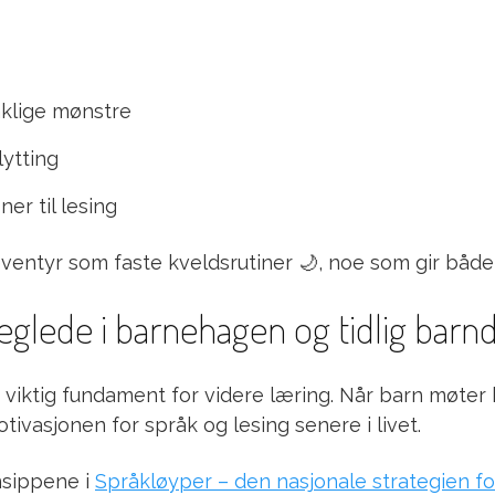
åklige mønstre
lytting
er til lesing
ventyr som faste kveldsrutiner 🌙, noe som gir båd
eglede i barnehagen og tidlig bar
 viktig fundament for videre læring. Når barn møter
tivasjonen for språk og lesing senere i livet.
insippene i
Språkløyper – den nasjonale strategien for