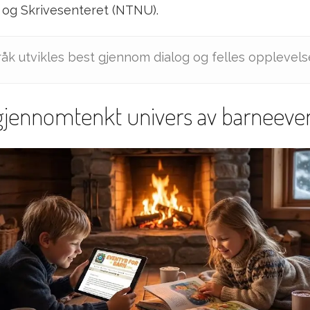
) og Skrivesenteret (NTNU).
pråk utvikles best gjennom dialog og felles opplevelse
gjennomtenkt univers av barneeve