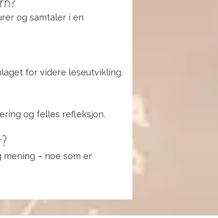
arn?
urer og samtaler i en
laget for videre leseutvikling.
ring og felles refleksjon.
r?
 og mening – noe som er