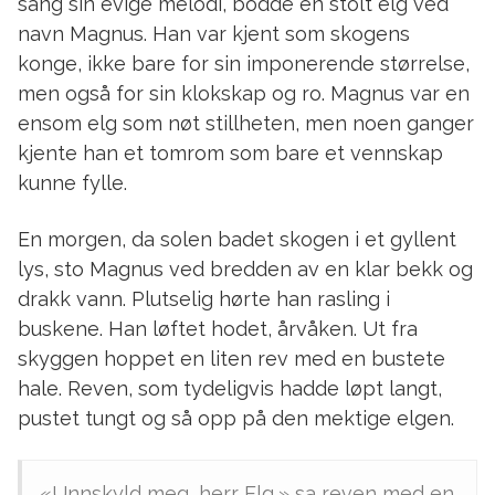
sang sin evige melodi, bodde en stolt elg ved
navn Magnus. Han var kjent som skogens
konge, ikke bare for sin imponerende størrelse,
men også for sin klokskap og ro. Magnus var en
ensom elg som nøt stillheten, men noen ganger
kjente han et tomrom som bare et vennskap
kunne fylle.
En morgen, da solen badet skogen i et gyllent
lys, sto Magnus ved bredden av en klar bekk og
drakk vann. Plutselig hørte han rasling i
buskene. Han løftet hodet, årvåken. Ut fra
skyggen hoppet en liten rev med en bustete
hale. Reven, som tydeligvis hadde løpt langt,
pustet tungt og så opp på den mektige elgen.
«Unnskyld meg, herr Elg,» sa reven med en